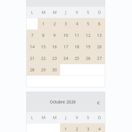
L
M
M
J
V
S
D
1
2
3
4
5
6
7
8
9
10
11
12
13
14
15
16
17
18
19
20
21
22
23
24
25
26
27
28
29
30
Octubre 2026
L
M
M
J
V
S
D
1
2
3
4