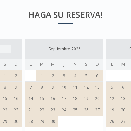
HAGA SU RESERVA!
Septiembre 2026
S
D
L
M
M
J
V
S
D
L
M
1
2
1
2
3
4
5
6
8
9
7
8
9
10
11
12
13
5
6
15
16
14
15
16
17
18
19
20
12
13
22
23
21
22
23
24
25
26
27
19
20
29
30
28
29
30
26
27