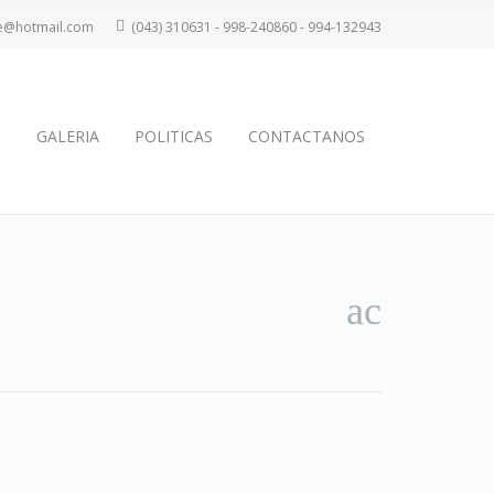
te@hotmail.com
(043) 310631 - 998-240860 - 994-132943
S
GALERIA
POLITICAS
CONTACTANOS