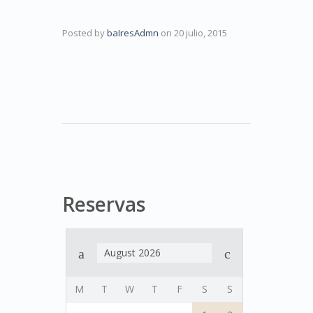
Posted by
baIresAdmn
on
20 julio, 2015
Reservas
August 2026
M
T
W
T
F
S
S