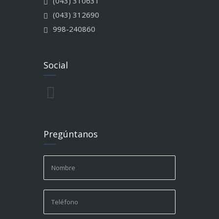
(043) 310631
(043) 312690
998-240860
Social
Pregúntanos