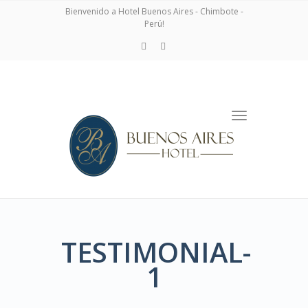
navigation
Bienvenido a Hotel Buenos Aires - Chimbote -
Perú!
Toggle
navigation
TESTIMONIAL-
1