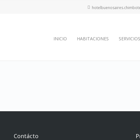
hotelbuenosaires.chimbo
INICIO
HABITACIONES
SERVICIO
Contácto
P