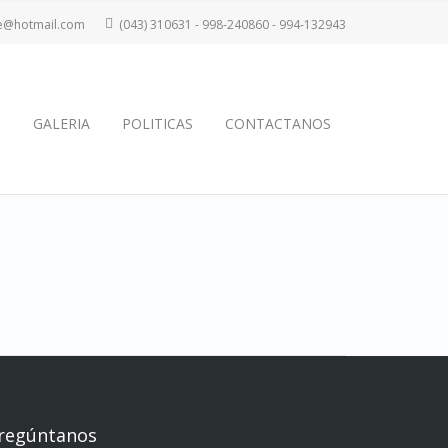
te@hotmail.com
(043) 310631 - 998-240860 - 994-132943
S
GALERIA
POLITICAS
CONTACTANOS
regúntanos