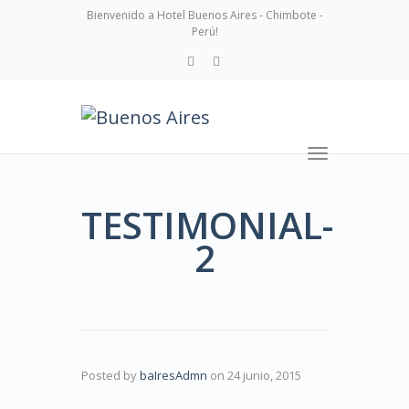
navigation
Bienvenido a Hotel Buenos Aires - Chimbote -
Perú!
Toggle
navigation
TESTIMONIAL-
2
Posted by
baIresAdmn
on
24 junio, 2015