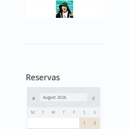
Reservas
August 2026
M
T
W
T
F
S
S
1
2