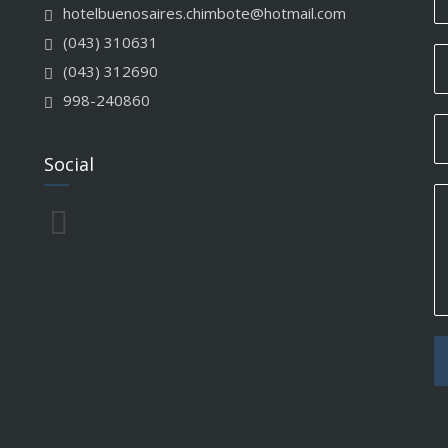
hotelbuenosaires.chimbote@hotmail.com
(043) 310631
(043) 312690
998-240860
Social