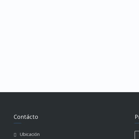
Contácto
P
Ubicación