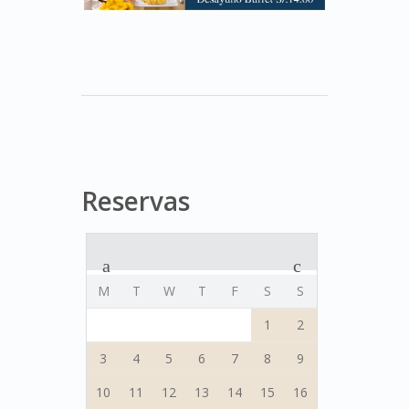
Reservas
M
T
W
T
F
S
S
1
2
3
4
5
6
7
8
9
10
11
12
13
14
15
16