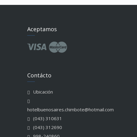
Aceptamos
Contácto
Ubicación
hotelbuenosaires.chimbote@hotmail.com
(043) 310631
(043) 312690
998-240860