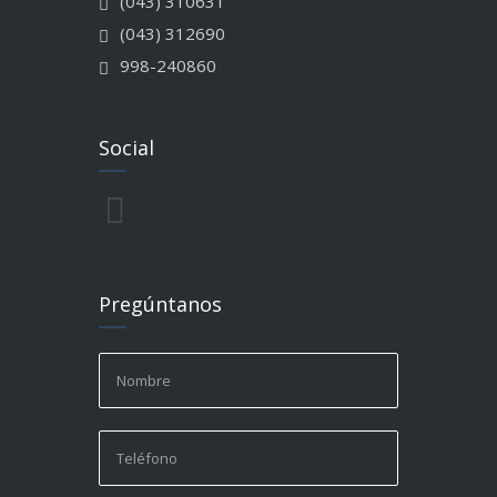
(043) 310631
(043) 312690
998-240860
Social
Pregúntanos