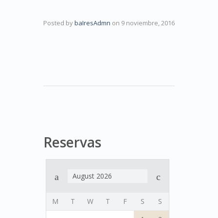
Posted by
baIresAdmn
on
9 noviembre, 2016
Reservas
August 2026
M
T
W
T
F
S
S